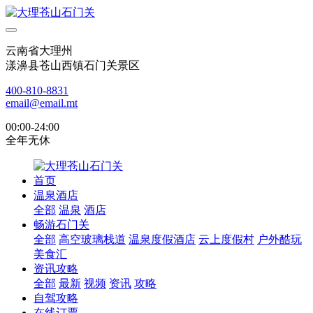
云南省大理州
漾濞县苍山西镇石门关景区
400-810-8831
email@email.mt
00:00-24:00
全年无休
首页
温泉酒店
全部
温泉
酒店
畅游石门关
全部
高空玻璃栈道
温泉度假酒店
云上度假村
户外酷玩
美食汇
资讯攻略
全部
最新
视频
资讯
攻略
自驾攻略
在线订票