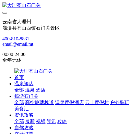
云南省大理州
漾濞县苍山西镇石门关景区
400-810-8831
email@email.mt
00:00-24:00
全年无休
首页
温泉酒店
全部
温泉
酒店
畅游石门关
全部
高空玻璃栈道
温泉度假酒店
云上度假村
户外酷玩
美食汇
资讯攻略
全部
最新
视频
资讯
攻略
自驾攻略
在线订票