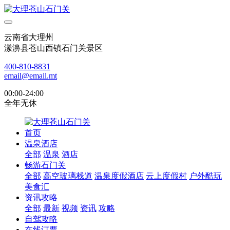
云南省大理州
漾濞县苍山西镇石门关景区
400-810-8831
email@email.mt
00:00-24:00
全年无休
首页
温泉酒店
全部
温泉
酒店
畅游石门关
全部
高空玻璃栈道
温泉度假酒店
云上度假村
户外酷玩
美食汇
资讯攻略
全部
最新
视频
资讯
攻略
自驾攻略
在线订票