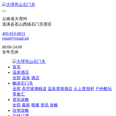
云南省大理州
漾濞县苍山西镇石门关景区
400-810-8831
email@email.mt
00:00-24:00
全年无休
首页
温泉酒店
全部
温泉
酒店
畅游石门关
全部
高空玻璃栈道
温泉度假酒店
云上度假村
户外酷玩
美食汇
资讯攻略
全部
最新
视频
资讯
攻略
自驾攻略
在线订票