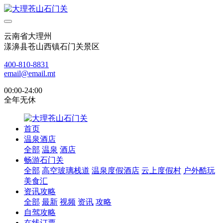
云南省大理州
漾濞县苍山西镇石门关景区
400-810-8831
email@email.mt
00:00-24:00
全年无休
首页
温泉酒店
全部
温泉
酒店
畅游石门关
全部
高空玻璃栈道
温泉度假酒店
云上度假村
户外酷玩
美食汇
资讯攻略
全部
最新
视频
资讯
攻略
自驾攻略
在线订票