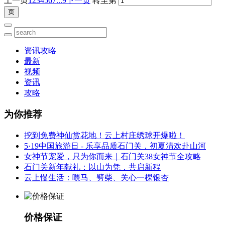
上一页
1
2
3
4
5
6
7
...9
下一页
转至第
资讯攻略
最新
视频
资讯
攻略
为你推荐
挖到免费神仙赏花地！云上村庄绣球开爆啦！
5·19中国旅游日 - 乐享品质石门关，初夏清欢赴山河
女神节宠爱，只为你而来｜石门关38女神节全攻略
石门关新年献礼：以山为凭，共启新程
云上慢生活：喂马、劈柴、关心一棵银杏
价格保证